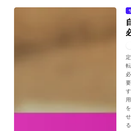
定期的な自転車のメンテナンスは、安全を確保し、自
転
必
要
す
用
を
せ
る