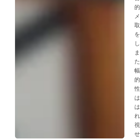
的
メ
取
を
し
ま
た
幅
的
性
は
は
れ
視
せ