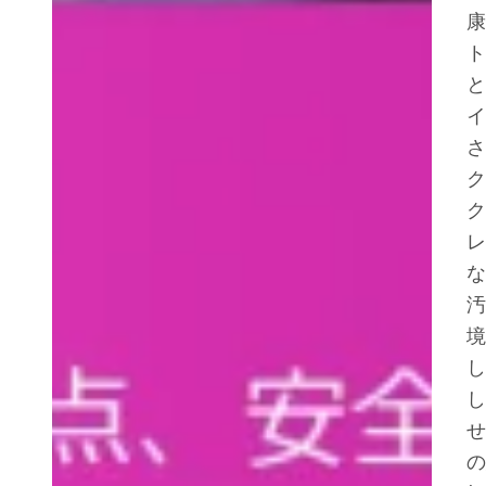
康
ト
と
イ
さ
ク
ク
レ
な
汚
境
し
し
せ
の