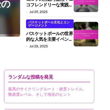
全の
自転車のメンテナン
コフレンドリーな実践、
利点、そしてコミュニテ
Jul 29, 2025
検、必要な工具、修
ィの取り組み
バスケットボール文化とエン
ゲージメント
ジョーダン・フィールズ
Jul 30, 2025
バスケットボールの世界
的な人気を主要イベント
を通じて分析する
Jul 28, 2025
ランダムな投稿を発見
最高のサイクリングルート：絶景トレイル、
難易度レベル、そして地元のヒント