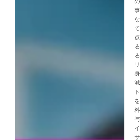
の
事
な
て
点
る
る
リ
身
減
ト
を
料
与
イ
サ