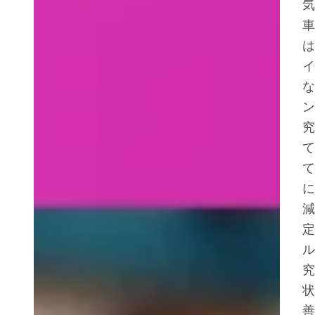
気
車
は
イ
な
ン
究
て
て
に
減
定
ル
究
状
善